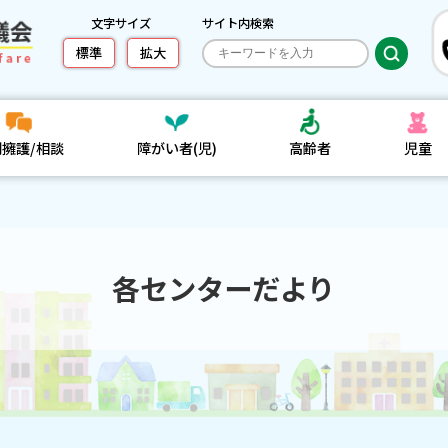
文字サイズ
サイト内検索
標準
拡大
利擁護/相談
障がい者(児)
高齢者
児童
各センターだより