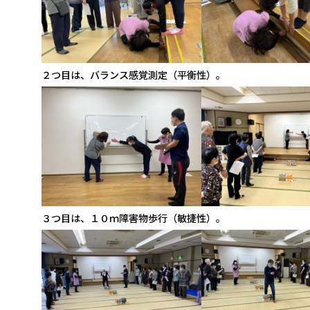
２つ目は、バランス感覚測定（平衡性）。
３つ目は、１０ｍ障害物歩行（敏捷性）。