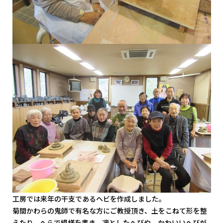
工房では来年の干支であるヘビを作成しました。
菊間かわらの鬼師で有名な方にご教授頂き、土をこねて形を整
えたり、へらで模様を書き、凛としたへびや、かわいいへびが