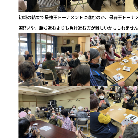
初戦の結果で最強王トーナメントに進むのか、最弱王トーナ
道⁉いや、勝ち進むよりも負け進む方が難しいかもしれません”(-