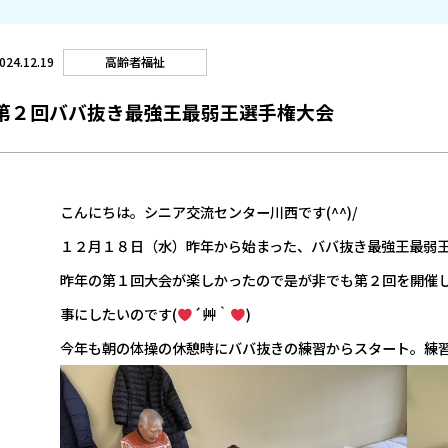
高齢者福祉
024.12.19
第２回ババ抜き最強王最弱王選手権大会
こんにちは。シニア交流センター川西です(^^)/
１２月１８日（水）昨年から始まった、ババ抜き最強王最弱
昨年の第１回大会が楽しかったので是が非でも第２回を開催
事にしたいのです(
´艸｀
)
今年も朝の体操の休憩時にババ抜きの練習からスタート。練