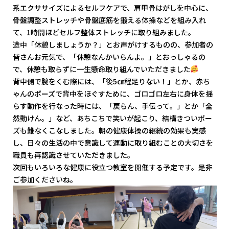
系エクササイズによるセルフケアで、肩甲骨はがしを中心に、
骨盤調整ストレッチや骨盤底筋を鍛える体操などを組み入れ
て、1時間ほどセルフ整体ストレッチに取り組みました。
途中「休憩しましょうか？」とお声がけするものの、参加者の
皆さんお元気で、「休憩なんかいらんよ。」とおっしゃるの
で、休憩も取らずに一生懸命取り組んでいただきました
背中側で腕をくむ際には、「後5㎝程足りない！」とか、赤ち
ゃんのポーズで背中をほぐすために、ゴロゴロ左右に身体を揺
らす動作を行なった時には、「戻らん、手伝って。」とか「全
然動けん。」など、あちこちで笑いが起こり、結構きついポー
ズも難なくこなしました。朝の健康体操の継続の効果も実感
し、日々の生活の中で意識して運動に取り組むことの大切さを
職員も再認識させていただきました。
次回もいろいろな健康に役立つ教室を開催する予定です。是非
ご参加くださいね。