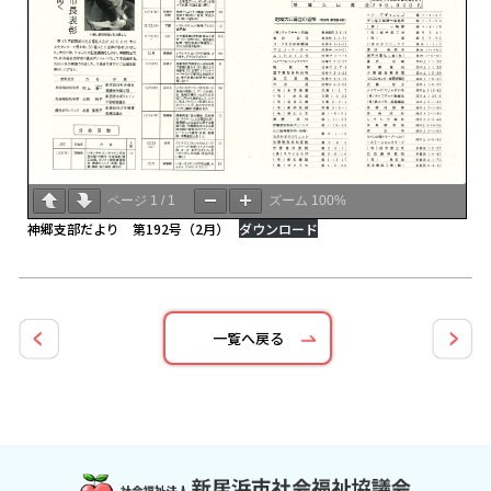
ページ
1
/
1
ズーム
100%
神郷支部だより 第192号（2月）
ダウンロード
一覧へ戻る