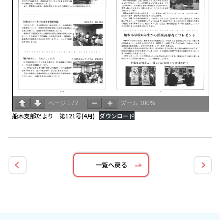
ページ
1
/
2
ズーム
100%
船木支部だより 第121号(4月)
ダウンロード
一覧へ戻る