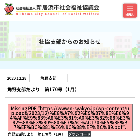
社協支部からのお知らせ
2023.12.28
角野支部
角野支部だより 第170号（1月）
Missing PDF "https://www.n-syakyo.jp/wp-content/u
ploads/2023/12/%E8%A7%92%E9%87%8E%E6%9
4%AF%E9%83%A8%E3%81%A0%E3%82%88%E3%
82%8A%E3%80%80%E7%AC%AC170%E5%8F%B
7%EF%BC%881%E6%9C%88%EF%BC%89.pdf".
角野支部だより 第170号（1月）
ダウンロード