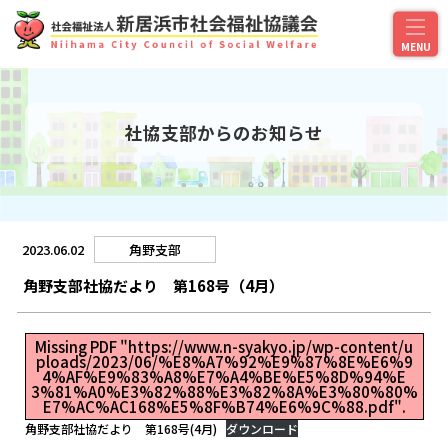
社協支部からのお知らせ
2023.06.02
角野支部
角野支部社協だより 第168号（4月）
Missing PDF "https://www.n-syakyo.jp/wp-content/u
ploads/2023/06/%E8%A7%92%E9%87%8E%E6%9
4%AF%E9%83%A8%E7%A4%BE%E5%8D%94%E
3%81%A0%E3%82%88%E3%82%8A%E3%80%80%
E7%AC%AC168%E5%8F%B74%E6%9C%88.pdf".
角野支部社協だより 第168号(4月)
ダウンロード