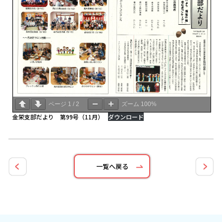
ページ
1
/
2
ズーム
100%
金栄支部だより 第99号（11月）
ダウンロード
一覧へ戻る