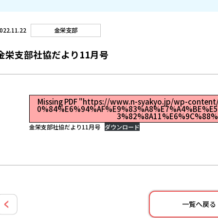
金栄支部
022.11.22
金栄支部社協だより11月号
Missing PDF "https://www.n-syakyo.jp/wp-con
0%84%E6%94%AF%E9%83%A8%E7%A4%BE%E
3%82%8A11%E6%9C%88%E
金栄支部社協だより11月号
ダウンロード
一覧へ戻る