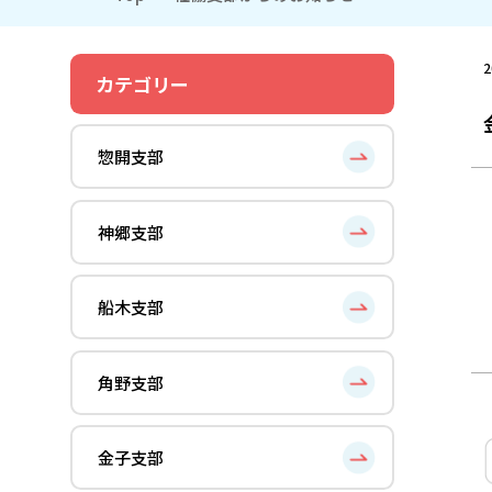
2
カテゴリー
惣開支部
神郷支部
船木支部
角野支部
金子支部