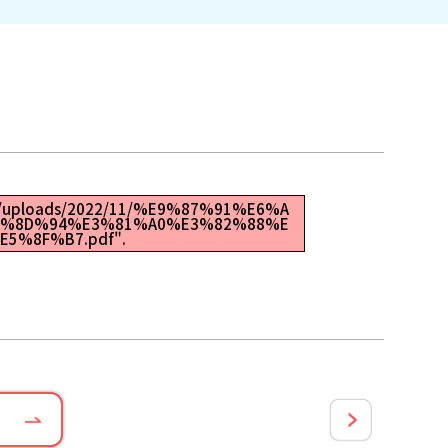
tent/uploads/2022/11/%E9%87%91%E6%A
5%8D%94%E3%81%A0%E3%82%88%E
5%8F%B7.pdf".