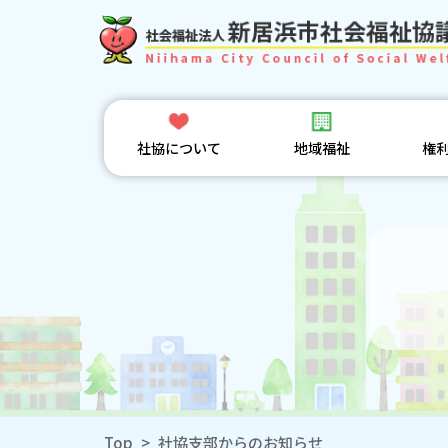
社協について
地域福祉
権
Top
>
社協支部からのお知らせ