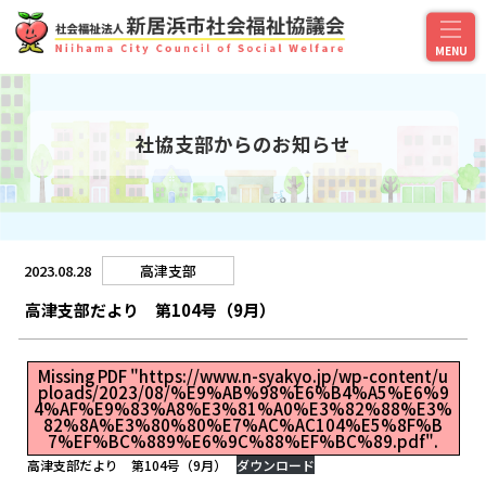
社協支部からのお知らせ
2023.08.28
高津支部
高津支部だより 第104号（9月）
Missing PDF "https://www.n-syakyo.jp/wp-content/u
ploads/2023/08/%E9%AB%98%E6%B4%A5%E6%9
4%AF%E9%83%A8%E3%81%A0%E3%82%88%E3%
82%8A%E3%80%80%E7%AC%AC104%E5%8F%B
7%EF%BC%889%E6%9C%88%EF%BC%89.pdf".
高津支部だより 第104号（9月）
ダウンロード