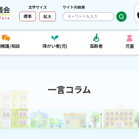
文字サイズ
サイト内検索
標準
拡大
利擁護/相談
障がい者(児)
高齢者
児童
一言コラム