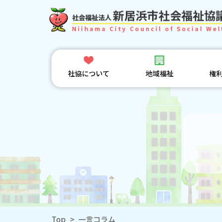
社協について
地域福祉
権
Top
>
一言コラム