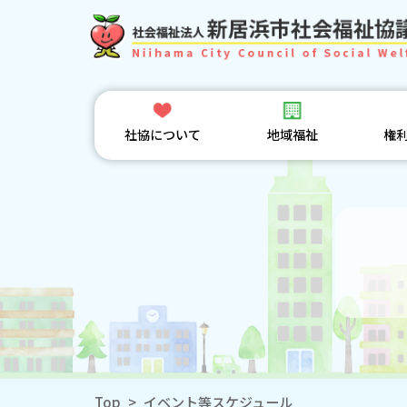
社協について
地域福祉
権
Top
>
イベント等スケジュール