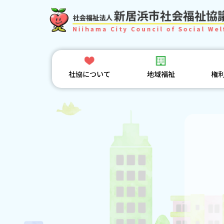
社協について
地域福祉
権