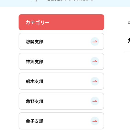
カテゴリー
2
惣開支部
神郷支部
船木支部
角野支部
金子支部