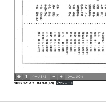
ページ
1
/
2
ズーム
100%
角野支部だより 第176号(7月)
ダウンロード