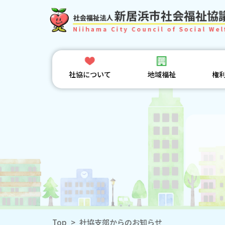
社協について
地域福祉
権
Top
>
社協支部からのお知らせ