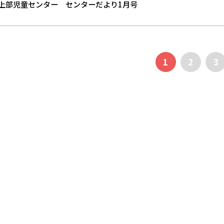
上部児童センター センターだより1月号
1
2
3