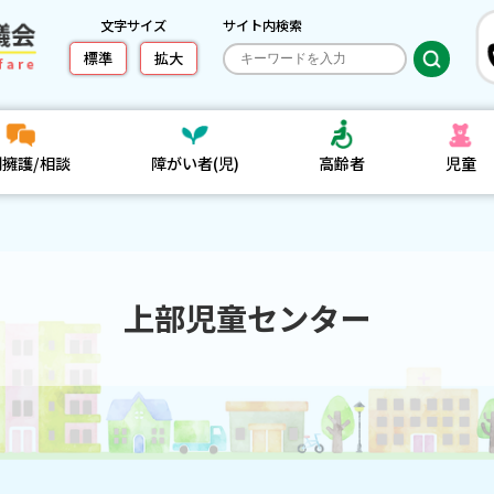
文字サイズ
サイト内検索
標準
拡大
利擁護/相談
障がい者(児)
高齢者
児童
上部児童センター