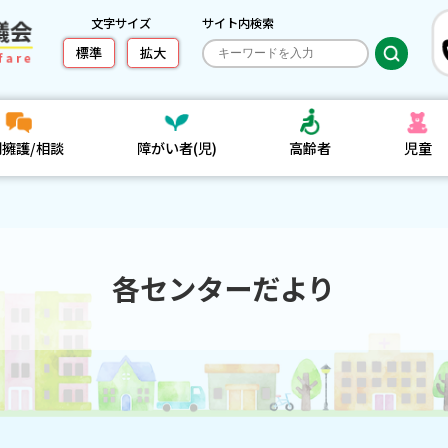
文字サイズ
サイト内検索
標準
拡大
利擁護/相談
障がい者(児)
高齢者
児童
各センターだより