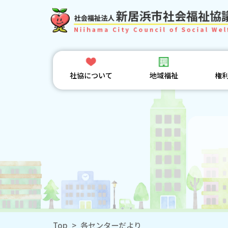
社協について
地域福祉
権
Top
>
各センターだより