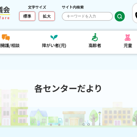
文字サイズ
サイト内検索
標準
拡大
利擁護/相談
障がい者(児)
高齢者
児童
各センターだより