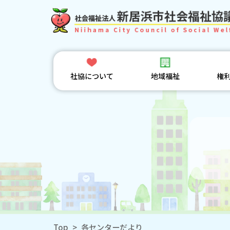
社協について
地域福祉
権
Top
>
各センターだより