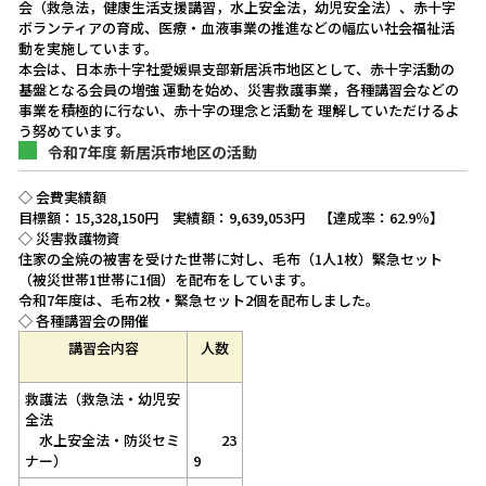
会（救急法，健康生活支援講習，水上安全法，幼児安全法）、赤十字
ボランティアの育成、医療・血液事業の推進などの幅広い社会福祉活
動を実施しています。
本会は、日本赤十字社愛媛県支部新居浜市地区として、赤十字活動の
基盤となる会員の増強 運動を始め、災害救護事業，各種講習会などの
事業を積極的に行ない、赤十字の理念と活動を 理解していただけるよ
う努めています。
令和7年度 新居浜市地区の活動
◇ 会費実績額
目標額：15,328,150円 実績額：9,639,053円 【達成率：62.9％】
◇ 災害救護物資
住家の全焼の被害を受けた世帯に対し、毛布（1人1枚）緊急セット
（被災世帯1世帯に1個）を配布をしています。
令和7年度は、毛布2枚・緊急セット2個を配布しました。
◇ 各種講習会の開催
講習会内容
人数
救護法（救急法・幼児安
全法
水上安全法・防災セミ
23
ナー）
9