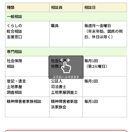
種類
相談員
相談日
一般相談
くらしの
職員
毎週月～金曜日
8
総合相談
（年末年始、国民の祝
1
支援窓口
日、休日は除く）
専門相談
社会保険
社会保険
毎月1回
1
相談
労務士
（第2火曜日）
1
スクロールできます
登記・遺言
公証人
毎月1回
1
土地家屋
司法書士
1
調査相談
土地家屋調査士
精神障害者家族相談
精神障害者新居
毎月1回
1
浜家族会
1